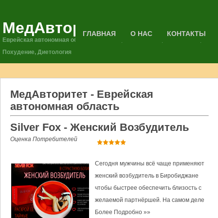
МедАвторитет
ГЛАВНАЯ
О НАС
КОНТАКТЫ
Еврейская автономная область - Велнес, Омоложение, Флебология,
Похудение, Диетология
МедАвторитет - Еврейская
автономная область
Silver Fox - Женский Возбудитель
Оценка Потребителей
Сегодня мужчины всё чаще применяют
женский возбудитель в Биробиджане
чтобы быстрее обеспечить близость с
желаемой партнёршей. На самом деле
Более Подробно »»